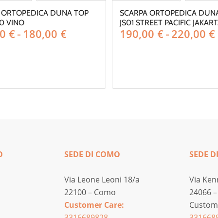
 ORTOPEDICA DUNA TOP
SCARPA ORTOPEDICA DUN
0 VINO
JS01 STREET PACIFIC JAKAR
Fascia
00
€
-
180,00
€
190,00
€
-
220,00
€
di
prezzo:
da
160,00 €
a
180,00 €
O
SEDE DI COMO
SEDE D
Via Leone Leoni 18/a
Via Ken
22100 – Como
24066 –
Customer Care:
Custome
3316689828
331668