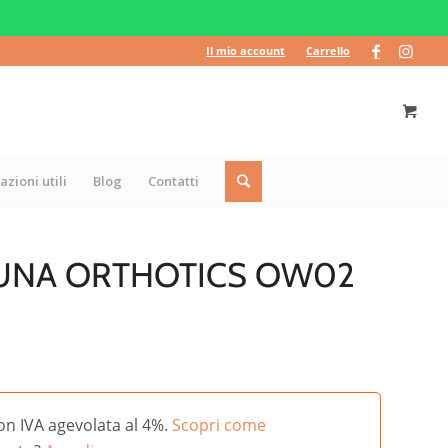
Il mio account
Carrello
azioni utili
Blog
Contatti
UNA ORTHOTICS OW02
on IVA agevolata al 4%.
Scopri come