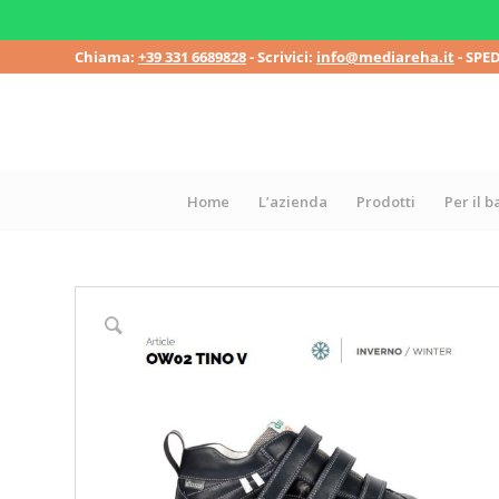
Chiama:
+39 331 6689828
- Scrivici:
info@mediareha.it
- SPE
Home
L’azienda
Prodotti
Per il 