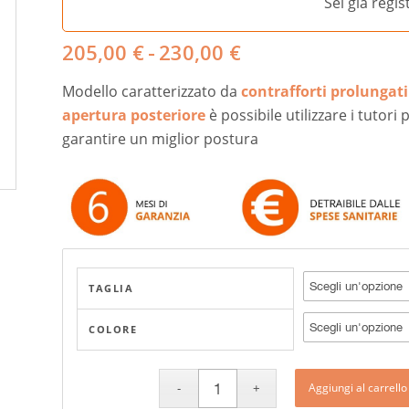
Sei già regi
Fascia
205,00
€
-
230,00
€
di
Modello caratterizzato da
contrafforti prolungati
prezzo:
da
apertura posteriore
è possibile utilizzare i tutori
205,00 €
garantire un miglior postura
a
230,00 €
TAGLIA
COLORE
Aggiungi al carrello