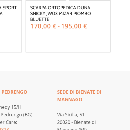
A SPORT
SCARPA ORTOPEDICA DUNA
TA
SNICKY JW03 MIZAR PIOMBO
Fascia
BLUETTE
Fascia
170,00
€
-
195,00
€
di
di
prezzo:
prezzo:
da
da
190,00 €
170,00 €
a
a
220,00 €
195,00 €
I PEDRENGO
SEDE DI BIENATE DI
MAGNAGO
nedy 15/H
 Pedrengo (BG)
Via Sicilia, 51
r Care:
20020 - Bienate di
9828
Magnago (MI)