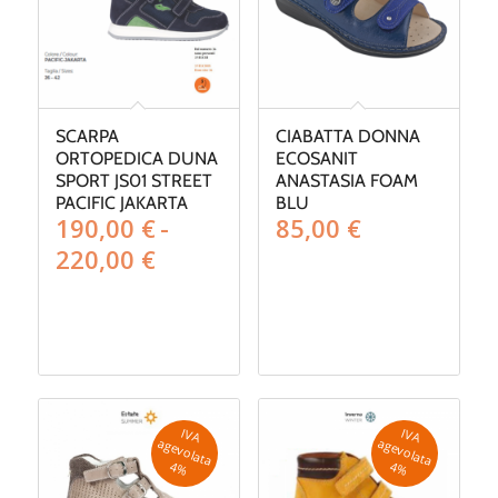
SCARPA
CIABATTA DONNA
ORTOPEDICA DUNA
ECOSANIT
SPORT JS01 STREET
ANASTASIA FOAM
PACIFIC JAKARTA
BLU
190,00
€
-
85,00
€
Fascia
220,00
€
di
prezzo:
da
190,00 €
a
220,00 €
IV
A
g
e
v
o
la
ta
IV
A
g
e
v
o
la
ta
a
a
4
%
4
%