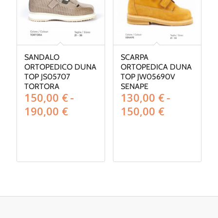
SANDALO
SCARPA
ORTOPEDICO DUNA
ORTOPEDICA DUNA
TOP JS05707
TOP JW05690V
TORTORA
SENAPE
150,00
€
-
130,00
€
-
Fascia
Fascia
190,00
€
150,00
€
di
di
prezzo:
prezzo:
da
da
150,00 €
130,00 €
a
a
190,00 €
150,00 €