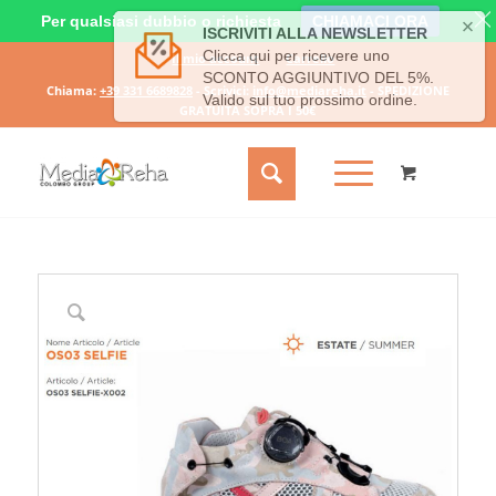
Per qualsiasi dubbio o richiesta
CHIAMACI ORA
Il mio account
Carrello
Chiama:
+39 331 6689828
- Scrivici:
info@mediareha.it
- SPEDIZIONE
GRATUITA SOPRA I 50€