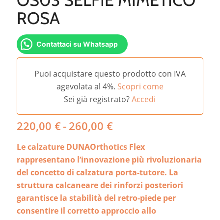
ROSA
Contattaci su Whatsapp
Puoi acquistare questo prodotto con IVA
agevolata al 4%.
Scopri come
Sei già registrato?
Accedi
Fascia
220,00
€
-
260,00
€
di
Le calzature DUNAOrthotics Flex
prezzo:
da
rappresentano l’innovazione più rivoluzionaria
220,00 €
del concetto di calzatura porta-tutore. La
a
struttura calcaneare dei rinforzi posteriori
260,00 €
garantisce la stabilità del retro-piede per
consentire il corretto approccio allo