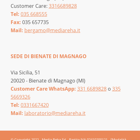
Customer Care:
3316689828
Tel:
035 668555
Fax:
035 657735
Mail:
bergamo@mediareha.it
SEDE DI BIENATE DI MAGNAGO
Via Sicilia, 51
20020 - Bienate di Magnago (MI)
Customer Care WhatsApp:
331 6689828
o
335
5669326
Tel:
0331667420
Mail:
laboratorio@mediareha.it
© Copyright 2022 - Media Reha Srl - Partita IVA 02410200121 -
[Modalità