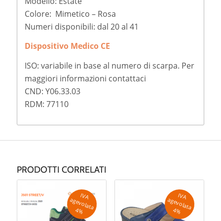
Modello: Estate
Colore: Mimetico – Rosa
Numeri disponibili: dal 20 al 41
Dispositivo Medico CE
ISO: variabile in base al numero di scarpa. Per
maggiori informazioni contattaci
CND: Y06.33.03
RDM: 77110
PRODOTTI CORRELATI
IV
A
g
e
v
o
la
ta
IV
A
g
e
v
o
la
ta
a
a
4
%
4
%