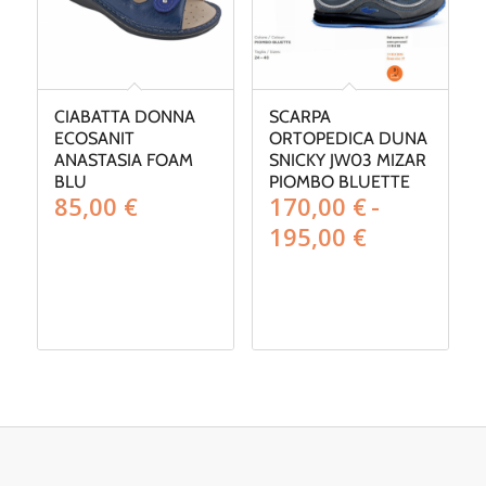
CIABATTA DONNA
SCARPA
ECOSANIT
ORTOPEDICA DUNA
ANASTASIA FOAM
SNICKY JW03 MIZAR
BLU
PIOMBO BLUETTE
85,00
€
170,00
€
-
Fascia
195,00
€
di
prezzo:
da
170,00 €
a
195,00 €