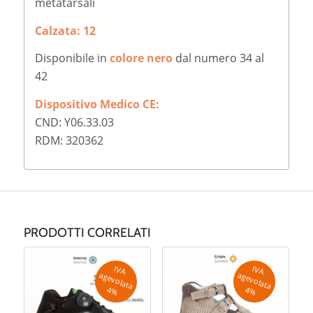
metatarsali
Calzata: 12
Disponibile in
colore nero
dal numero 34 al
42
Dispositivo Medico CE:
CND: Y06.33.03
RDM: 320362
PRODOTTI CORRELATI
IV
A
g
e
v
o
la
ta
IV
A
g
e
v
o
la
ta
a
a
4
%
4
%