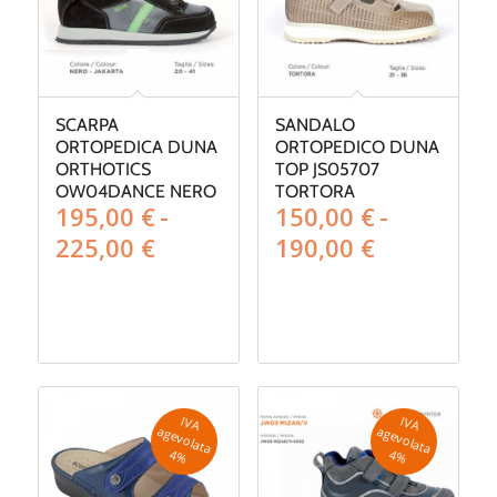
SCARPA
SANDALO
ORTOPEDICA DUNA
ORTOPEDICO DUNA
ORTHOTICS
TOP JS05707
OW04DANCE NERO
TORTORA
195,00
€
-
150,00
€
-
Fascia
Fascia
225,00
€
190,00
€
di
di
prezzo:
prezzo:
da
da
195,00 €
150,00 €
a
a
225,00 €
190,00 €
IV
A
g
e
v
o
la
ta
IV
A
g
e
v
o
la
ta
a
a
4
%
4
%