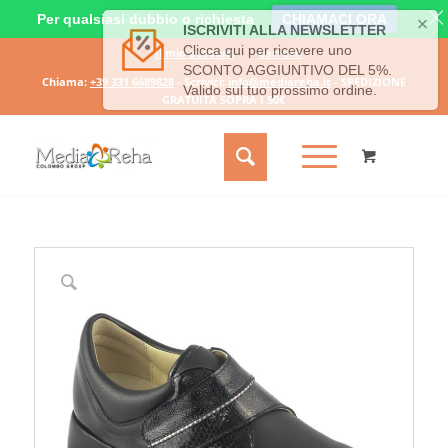
Per qualsiasi dubbio o richiesta
CHIAMACI ORA
Il mio account
Carrello
Chiama:
+39 331 6689828
- Scrivici:
info@mediareha.it
- SPEDIZIONE
GRATUITA SOPRA I 50€