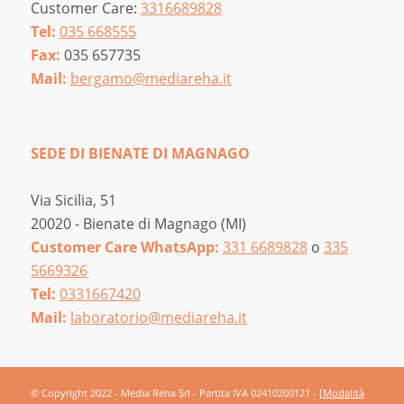
Customer Care:
3316689828
Tel:
035 668555
Fax:
035 657735
Mail:
bergamo@mediareha.it
SEDE DI BIENATE DI MAGNAGO
Via Sicilia, 51
20020 - Bienate di Magnago (MI)
Customer Care WhatsApp:
331 6689828
o
335
5669326
Tel:
0331667420
Mail:
laboratorio@mediareha.it
© Copyright 2022 - Media Reha Srl - Partita IVA 02410200121 -
[Modalità