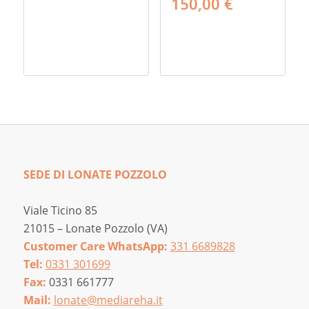
Fascia
150,00
€
di
prezzo:
da
130,00 €
a
150,00 €
SEDE DI LONATE POZZOLO
Viale Ticino 85
21015 – Lonate Pozzolo (VA)
Customer Care WhatsApp:
331 6689828
Tel:
0331 301699
Fax:
0331 661777
Mail:
lonate@mediareha.it