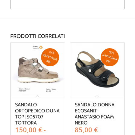
PRODOTTI CORRELATI
IV
A
g
e
v
o
la
ta
IV
A
g
e
v
o
la
ta
a
a
4
%
4
%
SANDALO
SANDALO DONNA
ORTOPEDICO DUNA
ECOSANIT
TOP JS05707
ANASTASIO FOAM
TORTORA
NERO
150,00
€
-
85,00
€