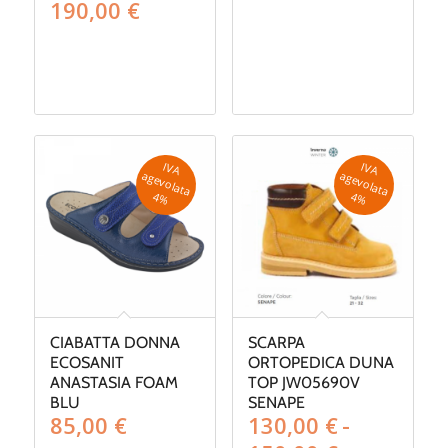
Fascia
190,00
€
di
prezzo:
da
150,00 €
a
190,00 €
IV
A
g
e
v
o
la
ta
IV
A
g
e
v
o
la
ta
a
a
4
%
4
%
CIABATTA DONNA
SCARPA
ECOSANIT
ORTOPEDICA DUNA
ANASTASIA FOAM
TOP JW05690V
BLU
SENAPE
85,00
€
130,00
€
-