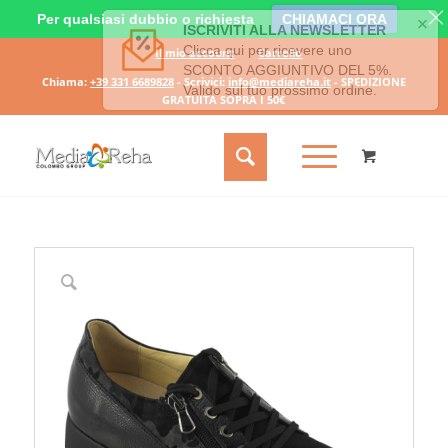
Per qualsiasi dubbio o richiesta
CHIAMACI ORA
Il mio account
Carrello
Chiama:
+39 331 6689828
- Scrivici:
info@mediareha.it
- SPEDIZIONE
GRATUITA SOPRA I 50€