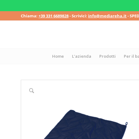
Chiama:
+39 331 6689828
- Scrivici:
info@mediareha.it
- SPE
Home
L’azienda
Prodotti
Per il 