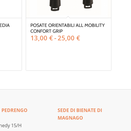
EDIA
POSATE ORIENTABILI ALL MOBILITY
CONFORT GRIP
Fascia
13,00
€
-
25,00
€
di
prezzo:
da
13,00 €
a
25,00 €
I PEDRENGO
SEDE DI BIENATE DI
MAGNAGO
nedy 15/H