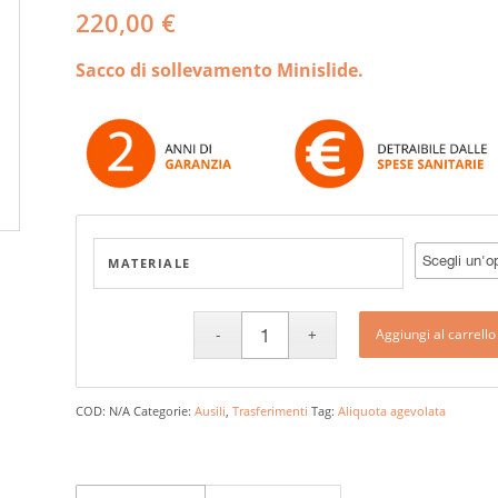
220,00
€
Sacco di sollevamento Minislide.
MATERIALE
Aggiungi al carrello
COD:
N/A
Categorie:
Ausili
,
Trasferimenti
Tag:
Aliquota agevolata