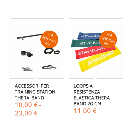
di
prezzo:
da
270,00 €
a
472,00 €
IV
A
g
e
v
o
la
ta
IV
A
g
e
v
o
la
ta
a
a
4
%
4
%
ACCESSORI PER
LOOPS A
TRAINING STATION
RESISTENZA
THERA-BAND
ELASTICA THERA-
10,00
€
-
BAND 20 CM
11,00
€
Fascia
23,00
€
di
prezzo: