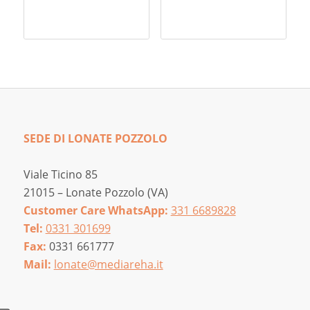
da
10,00 €
a
23,00 €
SEDE DI LONATE POZZOLO
Viale Ticino 85
21015 – Lonate Pozzolo (VA)
Customer Care WhatsApp:
331 6689828
Tel:
0331 301699
Fax:
0331 661777
Mail:
lonate@mediareha.it