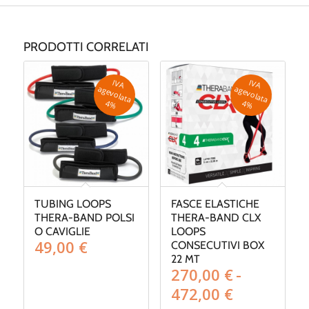
PRODOTTI CORRELATI
IV
A
g
e
v
o
la
ta
IV
A
g
e
v
o
la
ta
a
a
4
%
4
%
TUBING LOOPS
FASCE ELASTICHE
THERA-BAND POLSI
THERA-BAND CLX
O CAVIGLIE
LOOPS
49,00
€
CONSECUTIVI BOX
22 MT
270,00
€
-
Fascia
472,00
€