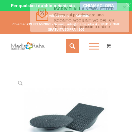
Per qualsiasi dubbio o richiesta
CHIAMACI ORA
Il mio account
Carrello
Chiama:
+39 331 6689828
- Scrivici:
info@mediareha.it
- SPEDIZIONE
GRATUITA SOPRA I 50€