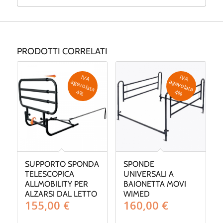
PRODOTTI CORRELATI
IV
A
g
e
v
o
la
ta
IV
A
g
e
v
o
la
ta
a
a
4
%
4
%
SUPPORTO SPONDA
SPONDE
TELESCOPICA
UNIVERSALI A
ALLMOBILITY PER
BAIONETTA MOVI
ALZARSI DAL LETTO
WIMED
155,00
€
160,00
€