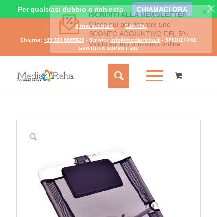
Per qualsiasi dubbio o richiesta
CHIAMACI ORA
Il mio account
Carrello
Chiama:
+39 331 6689828
- Scrivici:
info@mediareha.it
- SPEDIZIONE
GRATUITA SOPRA I 50€