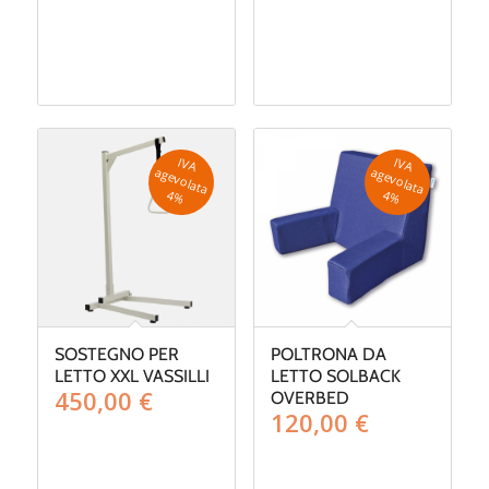
IV
A
g
e
v
o
la
ta
IV
A
g
e
v
o
la
ta
a
a
4
%
4
%
SOSTEGNO PER
POLTRONA DA
LETTO XXL VASSILLI
LETTO SOLBACK
450,00
€
OVERBED
120,00
€