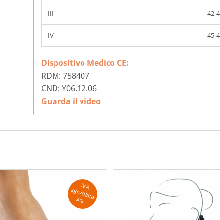
III
42-4
IV
45-4
Dispositivo Medico CE:
RDM: 758407
CND: Y06.12.06
Guarda il video
IV
A
g
e
v
o
la
ta
a
4
%