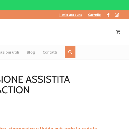
Il mio account
Carrello
azioni utili
Blog
Contatti
IONE ASSISTITA
ACTION
co, simmetrico e fluido evitando la caduta