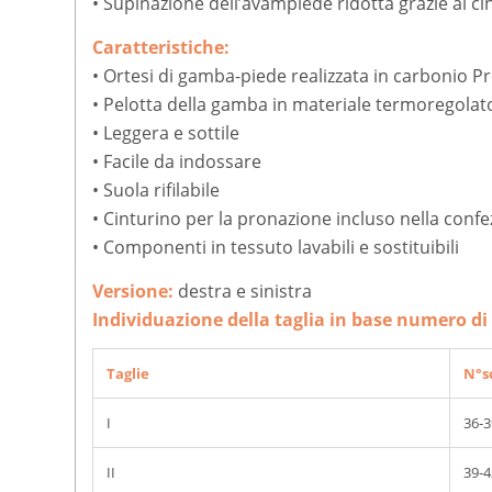
• Supinazione dell’avampiede ridotta grazie al c
Caratteristiche:
• Ortesi di gamba-piede realizzata in carbonio P
• Pelotta della gamba in materiale termoregolato
• Leggera e sottile
• Facile da indossare
• Suola rifilabile
• Cinturino per la pronazione incluso nella conf
• Componenti in tessuto lavabili e sostituibili
Versione:
destra e sinistra
Individuazione della taglia in base numero di
Taglie
N°s
I
36-3
II
39-4