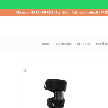
Chiama:
+39 331 6689828
- Scrivici:
info@mediareha.it
- SPE
Home
L’azienda
Prodotti
Per il 