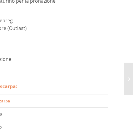
inturino per la pronazione
repreg
re (Outlast)
ezione
 scarpa:
carpa
9
2