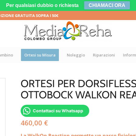
Per qualsiasi dubbio o richiesta
CHIAMACI ORA
DIZIONE GRATUITA SOPRA I 50€
bambino
Ortesi su Misura
Noleggio
Riparazioni
Inform
ORTESI PER DORSIFLESS
OTTOBOCK WALKON RE
Contattaci su Whatsapp
460,00
€
La WalkOn Reaction permette un passo fisiologi