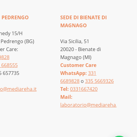
I PEDRENGO
SEDE DI BIENATE DI
MAGNAGO
nedy 15/H
 Pedrengo (BG)
Via Sicilia, 51
r Care:
20020 - Bienate di
9828
Magnago (MI)
 668555
Customer Care
5 657735
WhatsApp:
331
6689828
o
335 5669326
o@mediareha.it
Tel:
0331667420
Mail:
laboratorio@mediareha.it