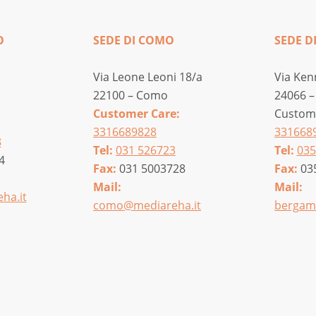
O
SEDE DI COMO
SEDE D
Via Leone Leoni 18/a
Via Ken
22100 – Como
24066 –
Customer Care:
Custome
3316689828
331668
8
Tel:
031 526723
Tel:
035
4
Fax:
031 5003728
Fax:
03
Mail:
Mail:
ha.it
como@mediareha.it
bergam