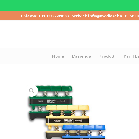
Chiama:
+39 331 6689828
- Scrivici:
info@mediareha.it
- SPE
Home
L’azienda
Prodotti
Per il 