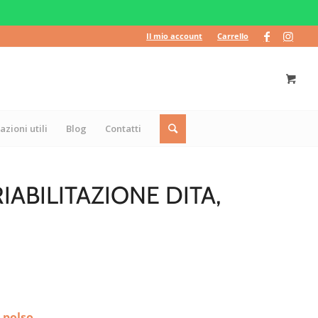
Il mio account
Carrello
azioni utili
Blog
Contatti
IABILITAZIONE DITA,
 polso