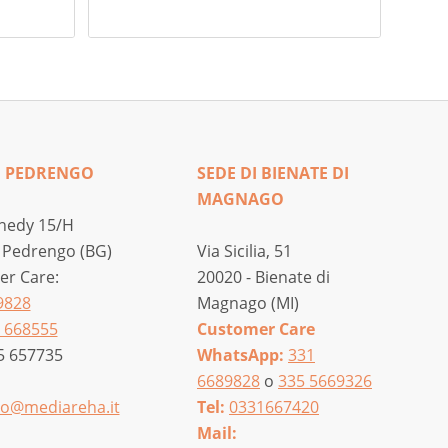
,00 €
,00 €
I PEDRENGO
SEDE DI BIENATE DI
MAGNAGO
nedy 15/H
 Pedrengo (BG)
Via Sicilia, 51
r Care:
20020 - Bienate di
9828
Magnago (MI)
 668555
Customer Care
5 657735
WhatsApp:
331
6689828
o
335 5669326
o@mediareha.it
Tel:
0331667420
Mail: