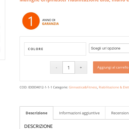
prezzo:
da
25,00 €
a
115,00 €
COLORE
Aggiungi al carrello
COD:
IDE834012-1-1-1
Categorie:
Ginnastica&Fitness
,
Riabilitazione & Ele
Descrizione
Informazioni aggiuntive
Recensioni
DESCRIZIONE