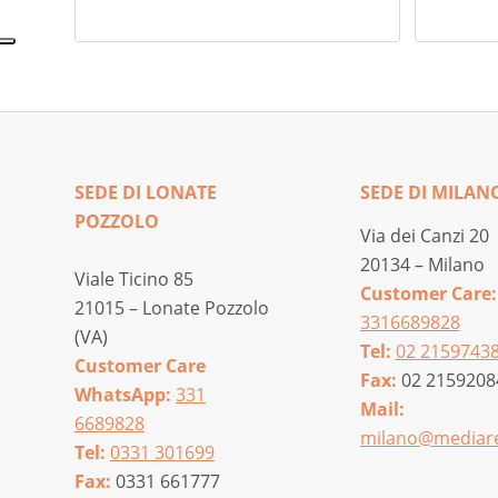
da
28,00 €
a
43,00 €
SEDE DI LONATE
SEDE DI MILAN
POZZOLO
Via dei Canzi 20
20134 – Milano
Viale Ticino 85
Customer Care:
21015 – Lonate Pozzolo
3316689828
(VA)
Tel:
02 2159743
Customer Care
Fax:
02 2159208
WhatsApp:
331
Mail:
6689828
milano@mediare
Tel:
0331 301699
Fax:
0331 661777