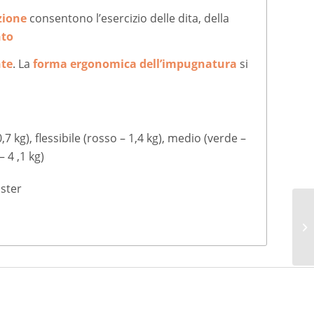
zione
consentono l’esercizio delle dita, della
nto
nte
. La
forma ergonomica dell’impugnatura
si
– 0,7 kg), flessibile (rosso – 1,4 kg), medio (verde –
– 4 ,1 kg)
ster