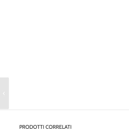
Handmaster plus
riabilitazione mano
PRODOTTI CORRELATI