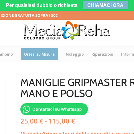
Per qualsiasi dubbio o richiesta
CHIAMACI ORA
DIZIONE GRATUITA SOPRA I 50€
bambino
Ortesi su Misura
Noleggio
Riparazioni
Inform
MANIGLIE GRIPMASTER R
MANO E POLSO
Contattaci su Whatsapp
Fascia
25,00
€
-
115,00
€
di
Maniglie Gripmaster riabilitazione dita, mano e