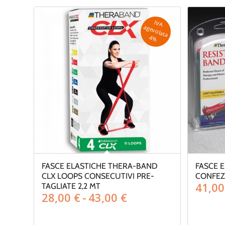
IV
A
g
e
v
o
la
ta
a
4
%
FASCE ELASTICHE THERA-BAND
FASCE 
CLX LOOPS CONSECUTIVI PRE-
CONFEZ
41,0
TAGLIATE 2,2 MT
Fascia
28,00
€
-
43,00
€
di
prezzo: