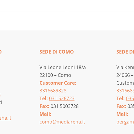
10
a
23
O
SEDE DI COMO
SEDE D
Via Leone Leoni 18/a
Via Ken
22100 – Como
24066 –
Customer Care:
Custome
3316689828
331668
8
Tel:
031 526723
Tel:
035
4
Fax:
031 5003728
Fax:
03
Mail:
Mail:
ha.it
como@mediareha.it
bergam