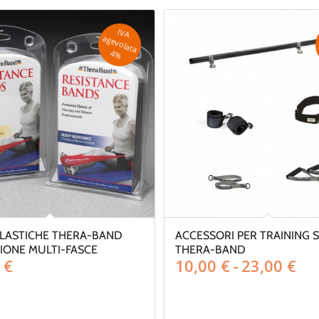
IV
A
g
e
v
o
la
ta
a
4
%
ELASTICHE THERA-BAND
ACCESSORI PER TRAINING 
IONE MULTI-FASCE
THERA-BAND
Fa
0
€
10,00
€
-
23,00
€
di
pr
da