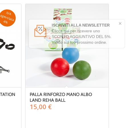
IV
A
g
e
v
o
la
ta
a
4
%
STATION
PALLA RINFORZO MANO ALBO
LAND REHA BALL
scia
15,00
€
ezzo: