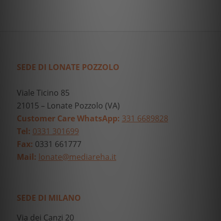
SEDE DI LONATE POZZOLO
Viale Ticino 85
21015 – Lonate Pozzolo (VA)
Customer Care WhatsApp:
331 6689828
Tel:
0331 301699
Fax:
0331 661777
Mail:
lonate@mediareha.it
SEDE DI MILANO
Via dei Canzi 20