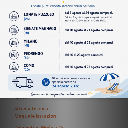
–
Peso max utilizzatore
: 120 kg
Accessori disponibili:
– Batteria aggiuntiva da 5,8 Ah con
caricabatterie idoneo
– Batteria aggiuntiva maggiorata 11 Ah con
caricabattarie idoneo
– Batteria fly per volo aereo da 2,5 Ah
– Doppio sistema frenante (CC-2BRAKE)
– Kit di sicurezza (KL-SFPK-0001)
– Supporto ribaltabile per manubrio (CC-23-
22-24-0001)
– Manubrio regolabile in profondità (CC-25-
0001)
Scheda tecnica
Manuale istruzioni
Dispositivo Medico CE: