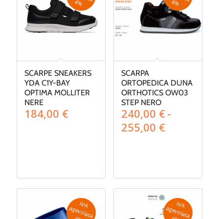
4
%
4
%
SCARPE SNEAKERS
SCARPA
YDA C1Y-BAY
ORTOPEDICA DUNA
OPTIMA MOLLITER
ORTHOTICS OW03
NERE
STEP NERO
184,00
€
240,00
€
-
Fascia
255,00
€
di
prezzo:
da
240,00 €
a
255,00 €
IV
A
g
e
v
o
la
ta
IV
A
g
e
v
o
la
ta
a
a