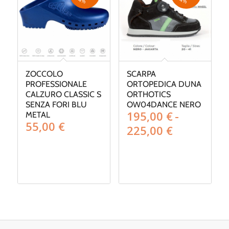
4
%
4
%
ZOCCOLO
SCARPA
PROFESSIONALE
ORTOPEDICA DUNA
CALZURO CLASSIC S
ORTHOTICS
SENZA FORI BLU
OW04DANCE NERO
195,00
€
-
METAL
55,00
€
Fascia
225,00
€
di
prezzo:
da
195,00 €
a
225,00 €