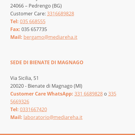
24066 – Pedrengo (BG)
Customer Care:
3316689828
Tel:
035 668555
Fax:
035 657735
Mail:
bergamo@mediareha.it
SEDE DI BIENATE DI MAGNAGO
Via Sicilia, 51
20020 - Bienate di Magnago (MI)
Customer Care WhatsApp:
331 6689828
o
335
5669326
Tel:
0331667420
Mail:
laboratorio@mediareha.it