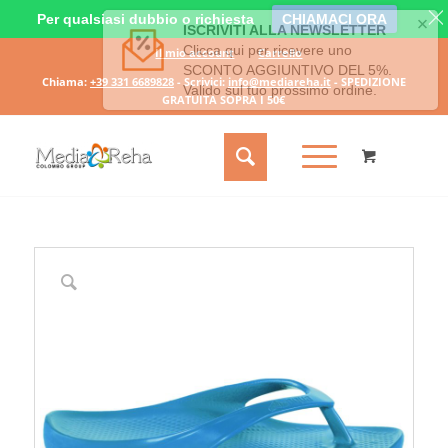
Per qualsiasi dubbio o richiesta
CHIAMACI ORA
Il mio account
Carrello
Chiama:
+39 331 6689828
- Scrivici:
info@mediareha.it
- SPEDIZIONE
GRATUITA SOPRA I 50€