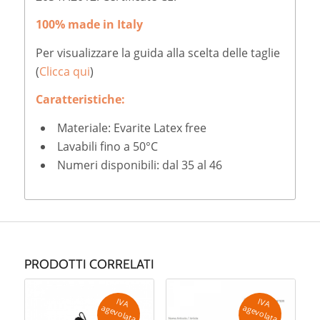
100% made in Italy
Per visualizzare la guida alla scelta delle taglie
(
Clicca qui
)
Caratteristiche:
Materiale: Evarite Latex free
Lavabili fino a 50°C
Numeri disponibili: dal 35 al 46
PRODOTTI CORRELATI
IV
A
g
e
v
o
la
ta
IV
A
g
e
v
o
la
ta
a
a