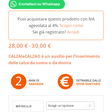
Contattaci su Whatsapp
Puoi acquistare questo prodotto con IVA
agevolata al 4%.
Scopri come
Sei già registrato?
Accedi
Fascia
28,00
€
-
30,00
€
di
CALZAlaCALZA® è un ausilio per l’inserimento
prezzo:
da
delle calze da uomo o da donna
28,00 €
a
30,00 €
MODELLO