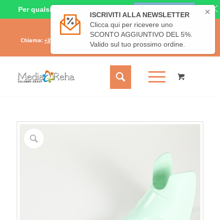
Per qualsiasi dubbio o richiesta
CHIAMACI ORA
Il mio account
Carrello
Chiama:
+39 331 6689828
- Scrivici:
info@mediareha.it
- SPEDIZIONE
GRATUITA SOPRA I 50€