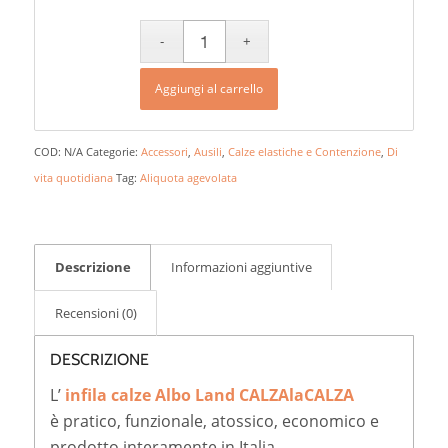
Aggiungi al carrello
COD:
N/A
Categorie:
Accessori
,
Ausili
,
Calze elastiche e Contenzione
,
Di
vita quotidiana
Tag:
Aliquota agevolata
Descrizione
Informazioni aggiuntive
Recensioni (0)
DESCRIZIONE
L’
infila calze Albo Land CALZAlaCALZA
è pratico, funzionale, atossico, economico e
prodotto interamente in Italia