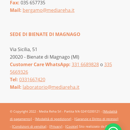
Fax:
035 657735
Mail:
bergamo@mediareha.it
SEDE DI BIENATE DI MAGNAGO
Via Sicilia, 51
20020 - Bienate di Magnago (MI)
Customer Care WhatsApp:
331 6689828
o
335
5669326
Tel:
0331667420
Mail:
laboratorio@mediareha.it
© Copyright 2022 - Media Reha Srl - Partita IVA 02410200121 -
[Modalità
di pagamento]
-
[Modalità di spedizione]
-
[Garanzie e Diritto di recesso]
-
[Condizioni di vendita]
-
[Privacy]
-
[Cookie]
Sito realizzato da
Frutti