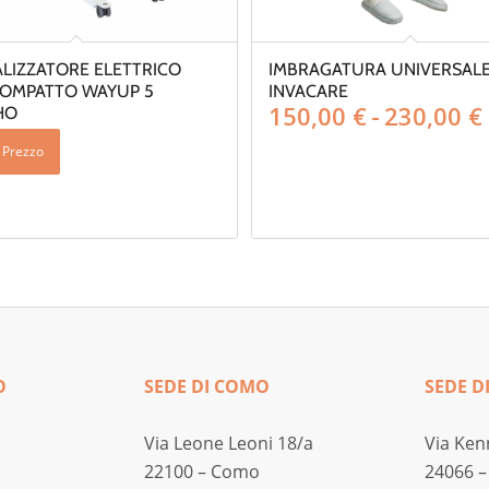
ALIZZATORE ELETTRICO
IMBRAGATURA UNIVERSALE
OMPATTO WAYUP 5
INVACARE
150,00
€
-
230,00
€
HO
i Prezzo
O
SEDE DI COMO
SEDE D
Via Leone Leoni 18/a
Via Ken
22100 – Como
24066 –