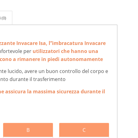
 (0)
izzante Invacare Isa, l’’imbracatura Invacare
nfortevole per
utilizzatori che hanno una
scono a rimanere in piedi autonomamente
nte lucido, avere un buon controllo del corpo e
mento durante il trasferimento
he assicura la massima sicurezza durante il
B
C