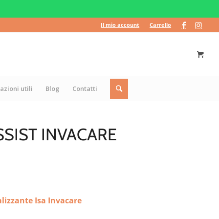
Il mio account
Carrello
azioni utili
Blog
Contatti
SIST INVACARE
alizzante Isa Invacare