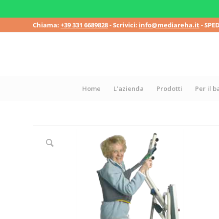
Chiama:
+39 331 6689828
- Scrivici:
info@mediareha.it
- SPE
Home
L’azienda
Prodotti
Per il 