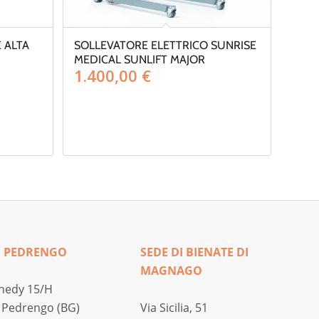
 ALTA
SOLLEVATORE ELETTRICO SUNRISE
MEDICAL SUNLIFT MAJOR
Fascia
1.400,00
€
di
prezzo:
da
150,00 €
a
230,00 €
I PEDRENGO
SEDE DI BIENATE DI
MAGNAGO
nedy 15/H
 Pedrengo (BG)
Via Sicilia, 51