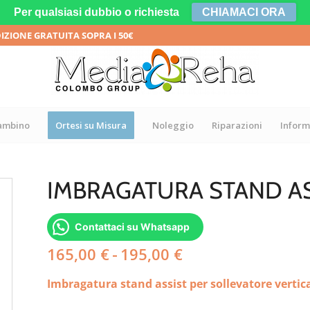
Per qualsiasi dubbio o richiesta
CHIAMACI ORA
DIZIONE GRATUITA SOPRA I 50€
bambino
Ortesi su Misura
Noleggio
Riparazioni
Inform
IMBRAGATURA STAND AS
Contattaci su Whatsapp
Fascia
165,00
€
-
195,00
€
di
Imbragatura stand assist per sollevatore vertic
prezzo:
da