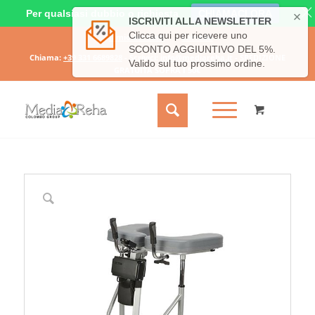
Per qualsiasi dubbio o richiesta
CHIAMACI ORA
Il mio account
Carrello
Chiama:
+39 331 6689828
- Scrivici:
info@mediareha.it
- SPEDIZIONE
GRATUITA SOPRA I 50€