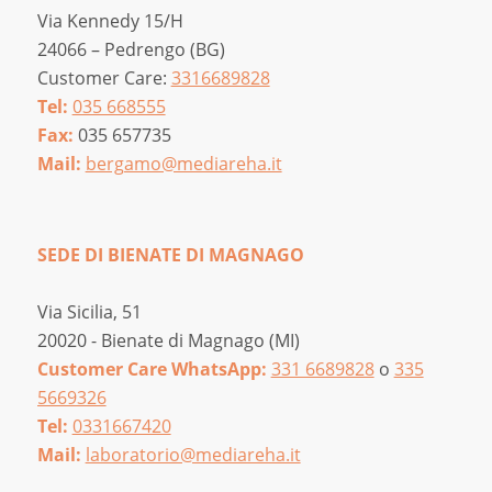
Via Kennedy 15/H
24066 – Pedrengo (BG)
Customer Care:
3316689828
Tel:
035 668555
Fax:
035 657735
Mail:
bergamo@mediareha.it
SEDE DI BIENATE DI MAGNAGO
Via Sicilia, 51
20020 - Bienate di Magnago (MI)
Customer Care WhatsApp:
331 6689828
o
335
5669326
Tel:
0331667420
Mail:
laboratorio@mediareha.it