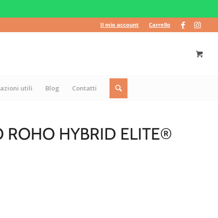
Il mio account
Carrello
azioni utili
Blog
Contatti
 ROHO HYBRID ELITE®