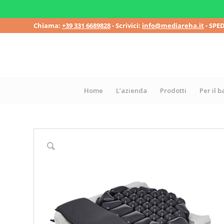
Chiama:
+39 331 6689828
- Scrivici:
info@mediareha.it
- SPE
Home
L’azienda
Prodotti
Per il 