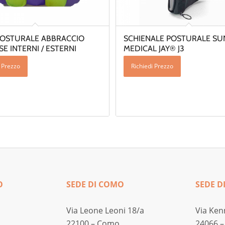
POSTURALE ABBRACCIO
SCHIENALE POSTURALE SU
E INTERNI / ESTERNI
MEDICAL JAY® J3
i Prezzo
Richiedi Prezzo
O
SEDE DI COMO
SEDE D
Via Leone Leoni 18/a
Via Ken
22100 – Como
24066 –