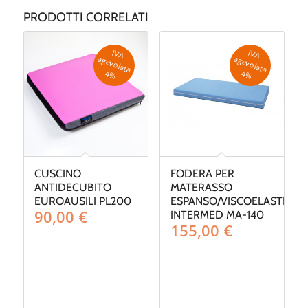
PRODOTTI CORRELATI
IV
A
g
e
v
o
la
ta
IV
A
g
e
v
o
la
ta
a
a
4
%
4
%
CUSCINO
FODERA PER
ANTIDECUBITO
MATERASSO
EUROAUSILI PL200
ESPANSO/VISCOELASTICO
90,00
€
INTERMED MA-140
155,00
€