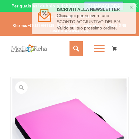
Per qualsiasi dubbio o richiesta
CHIAMACI ORA
Il mio account
Carrello
Chiama:
+39 331 6689828
- Scrivici:
info@mediareha.it
- SPEDIZIONE
GRATUITA SOPRA I 50€