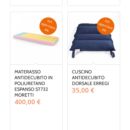
IV
A
g
e
v
o
la
ta
IV
A
g
e
v
o
la
ta
a
a
4
%
4
%
MATERASSO
CUSCINO
ANTIDECUBITO IN
ANTIDECUBITO
POLIURETANO
DORSALE ERREGI
35,00
€
ESPANSO ST732
MORETTI
400,00
€