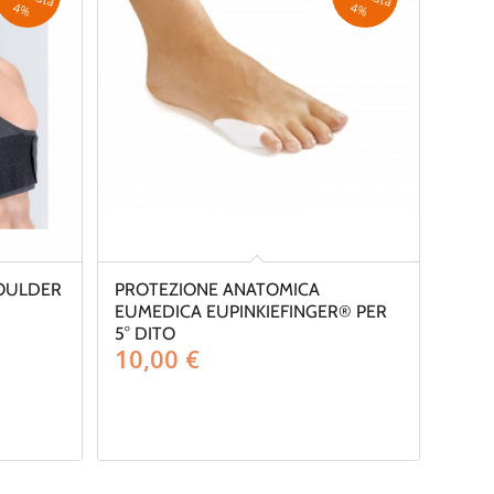
4
%
4
%
HOULDER
PROTEZIONE ANATOMICA
EUMEDICA EUPINKIEFINGER® PER
5° DITO
10,00
€