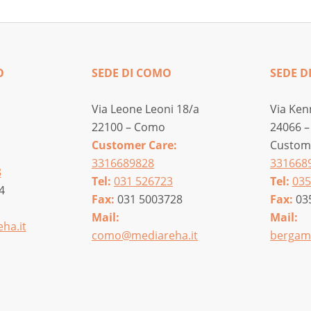
O
SEDE DI COMO
SEDE D
Via Leone Leoni 18/a
Via Ken
22100 – Como
24066 –
Customer Care:
Custome
3316689828
331668
8
Tel:
031 526723
Tel:
035
4
Fax:
031 5003728
Fax:
03
Mail:
Mail:
ha.it
como@mediareha.it
bergam