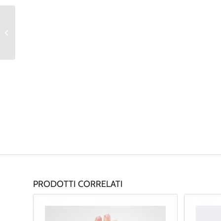
Cintura addominale
con perineale All
Mobility SALVAFIX
PRODOTTI CORRELATI