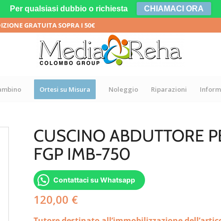
Per qualsiasi dubbio o richiesta
CHIAMACI ORA
DIZIONE GRATUITA SOPRA I 50€
bambino
Ortesi su Misura
Noleggio
Riparazioni
Inform
CUSCINO ABDUTTORE PER
FGP IMB-750
Contattaci su Whatsapp
120,00
€
Tutore destinato all’immobilizzazione dell’artic