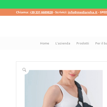
Chiama:
+39 331 6689828
- Scrivici:
info@mediareha.it
- SPE
Home
L’azienda
Prodotti
Per il 