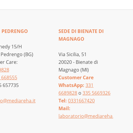
I PEDRENGO
SEDE DI BIENATE DI
MAGNAGO
nedy 15/H
 Pedrengo (BG)
Via Sicilia, 51
r Care:
20020 - Bienate di
9828
Magnago (MI)
 668555
Customer Care
5 657735
WhatsApp:
331
6689828
o
335 5669326
o@mediareha.it
Tel:
0331667420
Mail:
laboratorio@mediareha.it