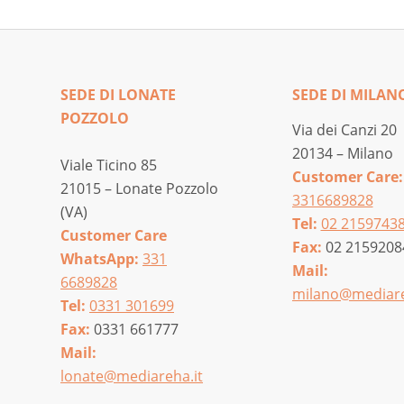
SEDE DI LONATE
SEDE DI MILAN
POZZOLO
Via dei Canzi 20
20134 – Milano
Viale Ticino 85
Customer Care:
21015 – Lonate Pozzolo
3316689828
(VA)
Tel:
02 2159743
Customer Care
Fax:
02 2159208
WhatsApp:
331
Mail:
6689828
milano@mediare
Tel:
0331 301699
Fax:
0331 661777
Mail:
lonate@mediareha.it