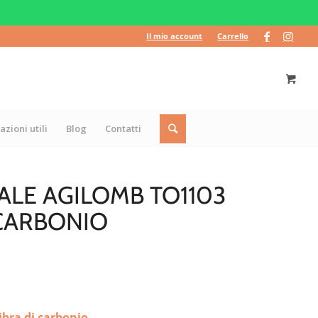
Il mio account
Carrello
azioni utili
Blog
Contatti
LE AGILOMB TO1103
 CARBONIO
ibra di carbonio