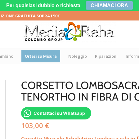
Per qualsiasi dubbio o richiesta
CHIAMACI ORA
DIZIONE GRATUITA SOPRA I 50€
bambino
Ortesi su Misura
Noleggio
Riparazioni
Inform
CORSETTO LOMBOSACRA
TENORTHO IN FIBRA DI
Contattaci su Whatsapp
103,00
€
Corsetto Muscolo-Scheletrico Lombosacrale in f