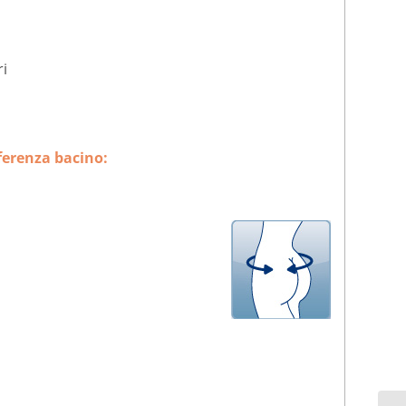
ri
nferenza bacino: