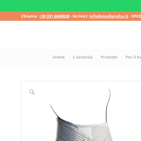
Chiama:
+39 331 6689828
- Scrivici:
info@mediareha.it
- SPE
Home
L’azienda
Prodotti
Per il 