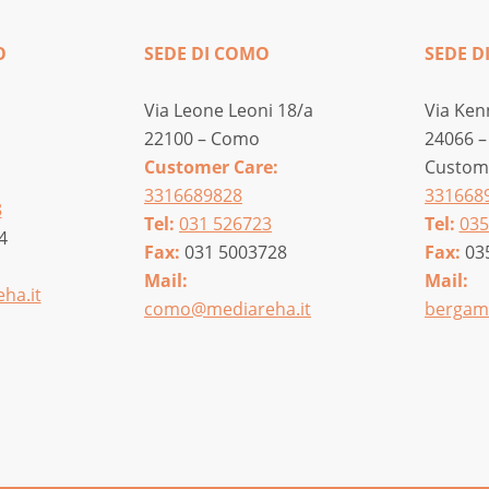
O
SEDE DI COMO
SEDE D
Via Leone Leoni 18/a
Via Ken
22100 – Como
24066 –
Customer Care:
Custome
3316689828
331668
8
Tel:
031 526723
Tel:
035
4
Fax:
031 5003728
Fax:
03
Mail:
Mail:
ha.it
como@mediareha.it
bergam