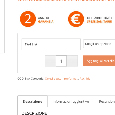
TAGLIA
Aggiungi al carrello
COD:
N/A
Categorie:
Ortesi e tutori preformati
,
Rachide
Descrizione
Informazioni aggiuntive
Recensioni
DESCRIZIONE