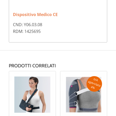
Dispositivo Medico CE
CND: Y06.03.08
RDM: 1425695
PRODOTTI CORRELATI
IV
A
g
e
v
o
la
ta
a
4
%