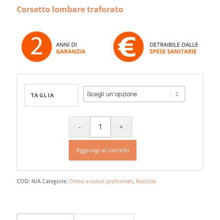
Corsetto lombare traforato
TAGLIA
Aggiungi al carrello
COD:
N/A
Categorie:
Ortesi e tutori preformati
,
Rachide