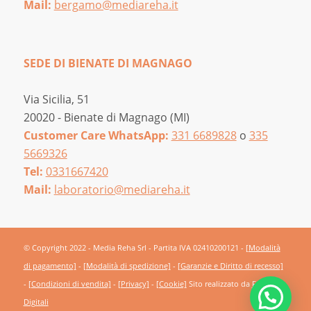
Mail:
bergamo@mediareha.it
SEDE DI BIENATE DI MAGNAGO
Via Sicilia, 51
20020 - Bienate di Magnago (MI)
Customer Care WhatsApp:
331 6689828
o
335
5669326
Tel:
0331667420
Mail:
laboratorio@mediareha.it
© Copyright 2022 - Media Reha Srl - Partita IVA 02410200121 -
[Modalità
di pagamento]
-
[Modalità di spedizione]
-
[Garanzie e Diritto di recesso]
-
[Condizioni di vendita]
-
[Privacy]
-
[Cookie]
Sito realizzato da
Frutti
Digitali