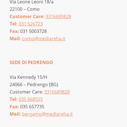
Via Leone Leoni 18/a
22100 – Como
Customer Care:
3316689828
Tel:
031 526723
Fax:
031 5003728
Mail:
como@mediareha.it
SEDE DI PEDRENGO
Via Kennedy 15/H
24066 – Pedrengo (BG)
Customer Care:
3316689828
Tel:
035 668555
Fax:
035 657735
Mail:
bergamo@mediareha.it