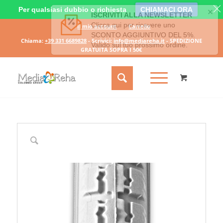
Per qualsiasi dubbio o richiesta
CHIAMACI ORA
Il mio account
Carrello
Chiama:
+39 331 6689828
- Scrivici:
info@mediareha.it
- SPEDIZIONE
GRATUITA SOPRA I 50€