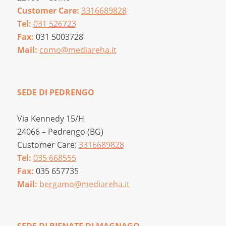
Customer Care:
3316689828
Tel:
031 526723
Fax:
031 5003728
Mail:
como@mediareha.it
SEDE DI PEDRENGO
Via Kennedy 15/H
24066 – Pedrengo (BG)
Customer Care:
3316689828
Tel:
035 668555
Fax:
035 657735
Mail:
bergamo@mediareha.it
SEDE DI BIENATE DI MAGNAGO