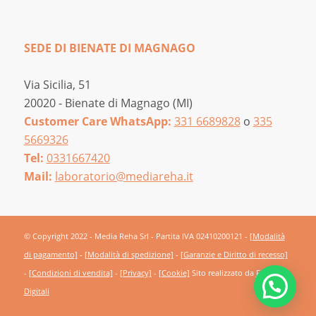
SEDE DI BIENATE DI MAGNAGO
Via Sicilia, 51
20020 - Bienate di Magnago (MI)
Customer Care WhatsApp:
331 6689828
o
335
5669326
Tel:
0331667420
Mail:
laboratorio@mediareha.it
© Copyright 2022 - Media Reha Srl - Partita IVA 02410200121 -
[Modalità
di pagamento]
-
[Modalità di spedizione]
-
[Garanzie e Diritto di recesso]
-
[Condizioni di vendita]
-
[Privacy]
-
[Cookie]
Sito realizzato da
Frutti
Digitali