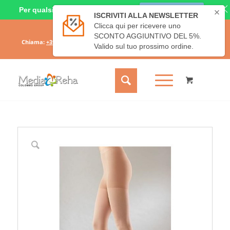
Per qualsiasi dubbio o richiesta
CHIAMACI ORA
Il mio account
Carrello
Chiama:
+39 331 6689828
- Scrivici:
info@mediareha.it
- SPEDIZIONE
GRATUITA SOPRA I 50€