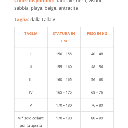
Colori disponibili:
naturale, nero, visone,
sabbia, playa, beige, antracite
Taglia
: dalla I alla V
TAGLIA
STATURA IN
PESO IN KG
CM
I
150 – 155
40 – 48
II
155 – 160
48 – 56
III
160 – 165
56 – 68
IV
165 – 175
68 – 76
V
170 – 180
76 – 80
VI* solo collant
170 – 180
80 – 90
punta aperta