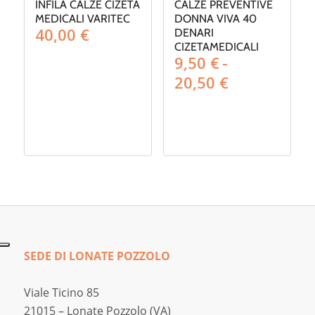
INFILA CALZE CIZETA
CALZE PREVENTIVE
MEDICALI VARITEC
DONNA VIVA 40
40,00
€
DENARI
CIZETAMEDICALI
9,50
€
-
Fascia
20,50
€
di
prezzo:
da
9,50 €
a
20,50 €
SEDE DI LONATE POZZOLO
Viale Ticino 85
21015 – Lonate Pozzolo (VA)