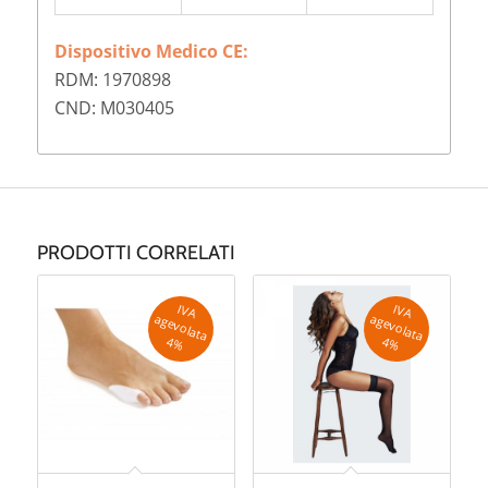
Dispositivo Medico CE:
RDM: 1970898
CND: M030405
PRODOTTI CORRELATI
IV
A
g
e
v
o
la
ta
IV
A
g
e
v
o
la
ta
a
a
4
%
4
%