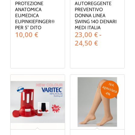
PROTEZIONE
AUTOREGGENTE
ANATOMICA
PREVENTIVO
EUMEDICA
DONNA LINEA
EUPINKIEFINGER®
SWING 140 DENARI
PER 5° DITO
MEDI ITALIA
10,00
€
23,00
€
-
Fascia
24,50
€
di
prezzo:
da
23,00 €
a
24,50 €
IV
A
g
e
v
o
la
ta
a
4
%