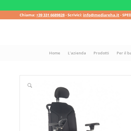
Chiama:
+39 331 6689828
- Scrivici:
info@mediareha.it
- SPE
Home
L’azienda
Prodotti
Per il 