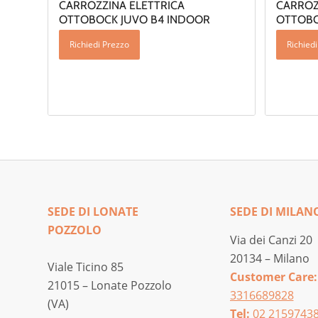
CARROZZINA ELETTRICA
CARROZ
OTTOBOCK JUVO B4 INDOOR
OTTOBO
Richiedi Prezzo
Richied
SEDE DI LONATE
SEDE DI MILAN
POZZOLO
Via dei Canzi 20
20134 – Milano
Viale Ticino 85
Customer Care:
21015 – Lonate Pozzolo
3316689828
(VA)
Tel:
02 2159743