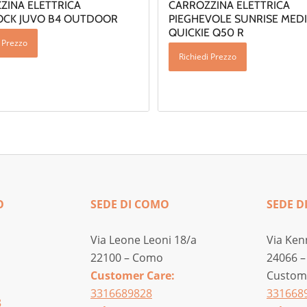
ZINA ELETTRICA
CARROZZINA ELETTRICA
CK JUVO B4 OUTDOOR
PIEGHEVOLE SUNRISE MED
QUICKIE Q50 R
i Prezzo
Richiedi Prezzo
O
SEDE DI COMO
SEDE D
Via Leone Leoni 18/a
Via Ken
22100 – Como
24066 –
Customer Care:
Custome
3316689828
331668
8