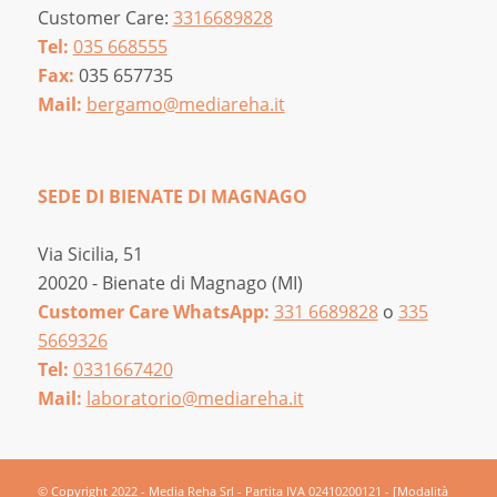
Customer Care:
3316689828
Tel:
035 668555
Fax:
035 657735
Mail:
bergamo@mediareha.it
SEDE DI BIENATE DI MAGNAGO
Via Sicilia, 51
20020 - Bienate di Magnago (MI)
Customer Care WhatsApp:
331 6689828
o
335
5669326
Tel:
0331667420
Mail:
laboratorio@mediareha.it
© Copyright 2022 - Media Reha Srl - Partita IVA 02410200121 -
[Modalità