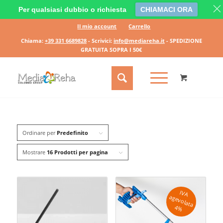
Per qualsiasi dubbio o richiesta
CHIAMACI ORA
Il mio account
Carrello
Chiama:
+39 331 6689828
- Scrivici:
info@mediareha.it
- SPEDIZIONE
GRATUITA SOPRA I 50€
Ordinare per
Predefinito
Mostrare
16 Prodotti per pagina
IV
A
g
e
v
o
la
ta
a
4
%