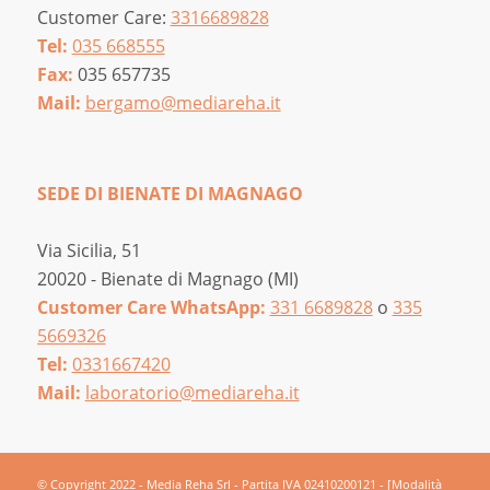
Customer Care:
3316689828
Tel:
035 668555
Fax:
035 657735
Mail:
bergamo@mediareha.it
SEDE DI BIENATE DI MAGNAGO
Via Sicilia, 51
20020 - Bienate di Magnago (MI)
Customer Care WhatsApp:
331 6689828
o
335
5669326
Tel:
0331667420
Mail:
laboratorio@mediareha.it
© Copyright 2022 - Media Reha Srl - Partita IVA 02410200121 -
[Modalità