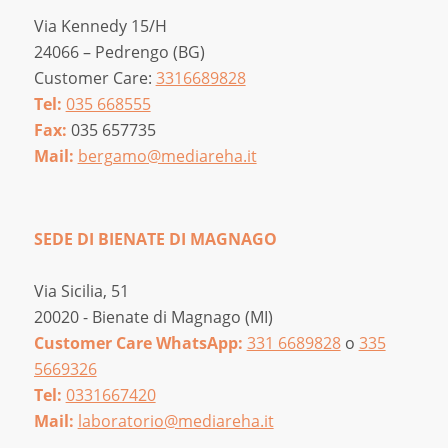
Via Kennedy 15/H
24066 – Pedrengo (BG)
Customer Care:
3316689828
Tel:
035 668555
Fax:
035 657735
Mail:
bergamo@mediareha.it
SEDE DI BIENATE DI MAGNAGO
Via Sicilia, 51
20020 - Bienate di Magnago (MI)
Customer Care WhatsApp:
331 6689828
o
335
5669326
Tel:
0331667420
Mail:
laboratorio@mediareha.it