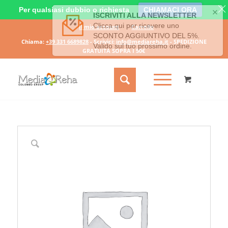
Per qualsiasi dubbio o richiesta
CHIAMACI ORA
Il mio account
Carrello
Chiama:
+39 331 6689828
- Scrivici:
info@mediareha.it
- SPEDIZIONE
GRATUITA SOPRA I 50€