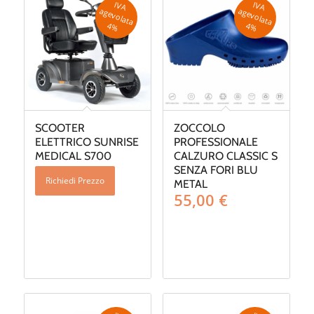
IV
A
g
e
v
o
la
ta
IV
A
g
e
v
o
la
ta
a
a
4
%
4
%
SCOOTER
ZOCCOLO
ELETTRICO SUNRISE
PROFESSIONALE
MEDICAL S700
CALZURO CLASSIC S
SENZA FORI BLU
Richiedi Prezzo
METAL
55,00
€