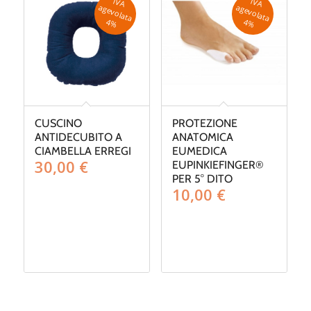
IV
A
g
e
v
o
la
ta
IV
A
g
e
v
o
la
ta
a
a
4
%
4
%
CUSCINO
PROTEZIONE
ANTIDECUBITO A
ANATOMICA
CIAMBELLA ERREGI
EUMEDICA
30,00
€
EUPINKIEFINGER®
PER 5° DITO
10,00
€