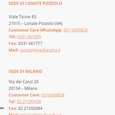
SEDE DI LONATE POZZOLO
Viale Ticino 85
21015 – Lonate Pozzolo (VA)
Customer Care WhatsApp:
331 6689828
Tel:
0331 301699
Fax:
0331 661777
Mail:
lonate@mediareha.it
SEDE DI MILANO
Via dei Canzi 20
20134 – Milano
Customer Care:
3316689828
Tel:
02 21597438
Fax:
02 21592084
Mail:
milano@mediareha.it