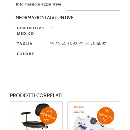
Informazioni aggiuntive
INFORMAZIONI AGGIUNTIVE
DISPOSITIVO
Si
MEDICO
TAGLIA
38, 39, 40, 41, 42, 43, 44, 45, 46, 47
COLORE
–
PRODOTTI CORRELATI
IV
A
g
e
v
o
la
ta
IV
A
g
e
v
o
la
ta
a
a
4
%
4
%