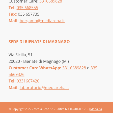
Customer Care:
3316689828
Tel:
035 668555
Fax:
035 657735
Mail:
bergamo@mediareha.it
SEDE DI BIENATE DI MAGNAGO
Via Sicilia, 51
20020 - Bienate di Magnago (MI)
Customer Care WhatsApp:
331 6689828
o
335
5669326
Tel:
0331667420
Mail:
laboratorio@mediareha.it
© Copyright 2022 - Media Reha Srl - Partita IVA 02410200121 -
[Modalità