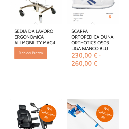
SEDIA DA LAVORO
SCARPA
ERGONOMICA
ORTOPEDICA DUNA
ALLMOBILITY MAG4
ORTHOTICS OS03
LIGA BIANCO BLU
Richiedi Prezzo
230,00
€
-
Fascia
260,00
€
di
prezzo:
da
230,00 €
a
260,00 €
IV
A
g
e
v
o
la
ta
IV
A
g
e
v
o
la
ta
a
a
4
%
4
%