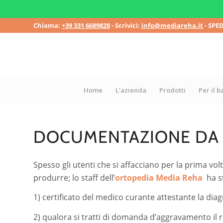
Chiama:
+39 331 6689828
- Scrivici:
info@mediareha.it
- SPE
Home
L’azienda
Prodotti
Per il 
DOCUMENTAZIONE DA A
Spesso gli utenti che si affacciano per la prima volt
produrre; lo staff dell’
ortopedia Media Reha
ha st
1) certificato del medico curante attestante la diag
2) qualora si tratti di domanda d’aggravamento il