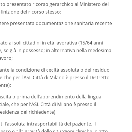
tato presentato ricorso gerarchico al Ministero del
inizione del ricorso stesso;
essere presentata documentazione sanitaria recente
o ai soli cittadini in età lavorativa (15/64 anni
, se già in possesso; in alternativa nella medesima
avoro;
tante la condizione di cecità assoluta o del residuo
che per l’ASL Città di Milano è presso il Distretto
ente);
nascita o prima dell’apprendimento della lingua
, che per l’ASL Città di Milano è presso il
residenza del richiedente);
 l’assoluta intrasportabilità del paziente. Il
sso e alla gravità delle situazioni cliniche in atto,