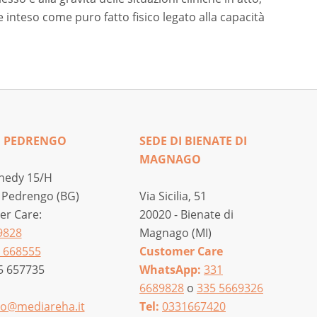
 inteso come puro fatto fisico legato alla capacità
I PEDRENGO
SEDE DI BIENATE DI
MAGNAGO
nedy 15/H
 Pedrengo (BG)
Via Sicilia, 51
r Care:
20020 - Bienate di
9828
Magnago (MI)
 668555
Customer Care
5 657735
WhatsApp:
331
6689828
o
335 5669326
o@mediareha.it
Tel:
0331667420