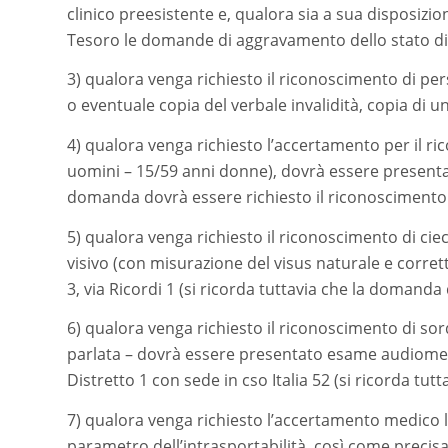
clinico preesistente e, qualora sia a sua disposizi
Tesoro le domande di aggravamento dello stato di i
3) qualora venga richiesto il riconoscimento di p
o eventuale copia del verbale invalidità, copia di u
4) qualora venga richiesto l’accertamento per il ric
uomini – 15/59 anni donne), dovrà essere presentata
domanda dovrà essere richiesto il riconoscimento di
5) qualora venga richiesto il riconoscimento di ciec
visivo (con misurazione del visus naturale e corret
3, via Ricordi 1 (si ricorda tuttavia che la domanda
6) qualora venga richiesto il riconoscimento di so
parlata – dovrà essere presentato esame audiometri
Distretto 1 con sede in cso Italia 52 (si ricorda tu
7) qualora venga richiesto l’accertamento medico leg
parametro dell’intrasportabilità, così come precisato