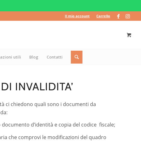
Il mio account
Carrello
azioni utili
Blog
Contatti
 INVALIDITA’
idità ci chiedono quali sono i documenti da
nda:
do documento d’identità e copia del codice fiscale;
ria che comprovi le modificazioni del quadro