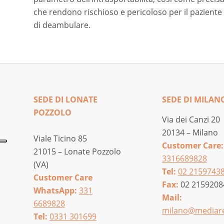
che rendono rischioso e pericoloso per il paziente 
di deambulare.
SEDE DI LONATE
SEDE DI MILAN
POZZOLO
Via dei Canzi 20
20134 – Milano
Viale Ticino 85
Customer Care:
21015 – Lonate Pozzolo
3316689828
(VA)
Tel:
02 2159743
Customer Care
Fax:
02 2159208
WhatsApp:
331
Mail:
6689828
milano@mediare
Tel:
0331 301699