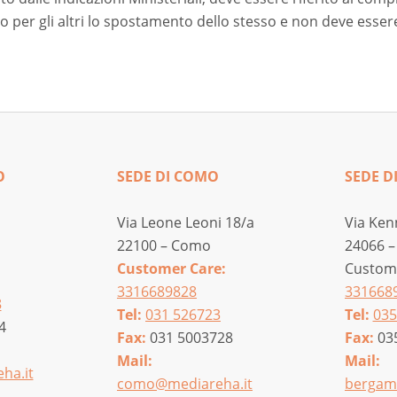
o per gli altri lo spostamento dello stesso e non deve essere
O
SEDE DI COMO
SEDE D
Via Leone Leoni 18/a
Via Ken
22100 – Como
24066 –
Customer Care:
Custome
3316689828
331668
8
Tel:
031 526723
Tel:
035
4
Fax:
031 5003728
Fax:
03
Mail:
Mail:
ha.it
como@mediareha.it
bergam