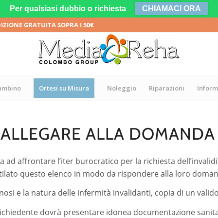
Per qualsiasi dubbio o richiesta
CHIAMACI ORA
DIZIONE GRATUITA SOPRA I 50€
bambino
Ortesi su Misura
Noleggio
Riparazioni
Inform
LLEGARE ALLA DOMANDA DI
a ad affrontare l’iter burocratico per la richiesta dell’inval
ilato questo elenco in modo da rispondere alla loro doma
nosi e la natura delle infermità invalidanti, copia di un vali
 richiedente dovrà presentare idonea documentazione sanita