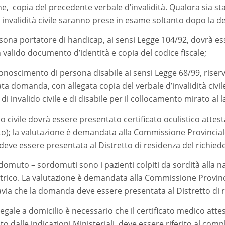
one, copia del precedente verbale d’invalidità. Qualora sia s
nvalidità civile saranno prese in esame soltanto dopo la def
ersona portatore di handicap, ai sensi Legge 104/92, dovrà 
n valido documento d’identità e copia del codice fiscale;
onoscimento di persona disabile ai sensi Legge 68/99, riservat
 domanda, con allegata copia del verbale d’invalidità civile
 invalido civile e di disabile per il collocamento mirato al l
o civile dovrà essere presentato certificato oculistico attes
to); la valutazione è demandata alla Commissione Provinciale 
 deve essere presentata al Distretto di residenza del richied
rdomuto – sordomuti sono i pazienti colpiti da sordità alla 
co. La valutazione è demandata alla Commissione Provinciale
ttavia che la domanda deve essere presentata al Distretto di 
ale a domicilio è necessario che il certificato medico attesti
 dalle indicazioni Ministeriali, deve essere riferito al comple