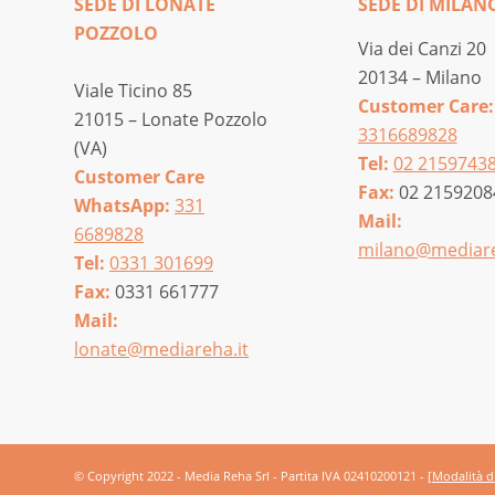
SEDE DI LONATE
SEDE DI MILAN
POZZOLO
Via dei Canzi 20
20134 – Milano
Viale Ticino 85
Customer Care:
21015 – Lonate Pozzolo
3316689828
(VA)
Tel:
02 2159743
Customer Care
Fax:
02 2159208
WhatsApp:
331
Mail:
6689828
milano@mediare
Tel:
0331 301699
Fax:
0331 661777
Mail:
lonate@mediareha.it
© Copyright 2022 - Media Reha Srl - Partita IVA 02410200121 -
[Modalità 