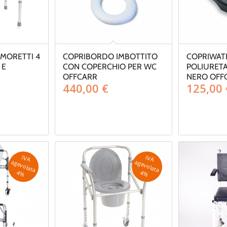
MORETTI 4
COPRIBORDO IMBOTTITO
COPRIWATE
 E
CON COPERCHIO PER WC
POLIURET
OFFCARR
NERO OFF
440,00
€
125,00
IV
A
g
e
v
o
la
ta
IV
A
g
e
v
o
la
ta
a
a
4
%
4
%