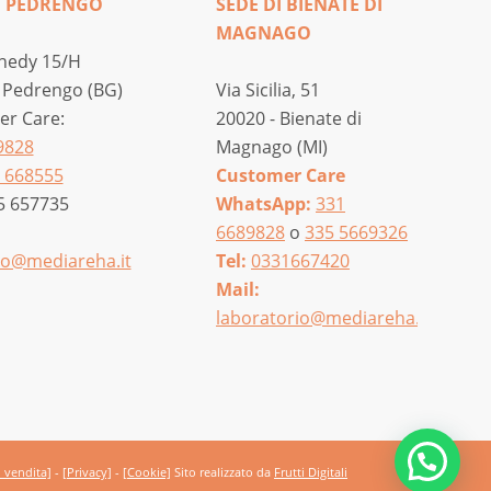
I PEDRENGO
SEDE DI BIENATE DI
MAGNAGO
nedy 15/H
 Pedrengo (BG)
Via Sicilia, 51
r Care:
20020 - Bienate di
9828
Magnago (MI)
 668555
Customer Care
5 657735
WhatsApp:
331
6689828
o
335 5669326
o@mediareha.it
Tel:
0331667420
Mail:
laboratorio@mediareha.it
i vendita]
-
[Privacy]
-
[Cookie]
Sito realizzato da
Frutti Digitali