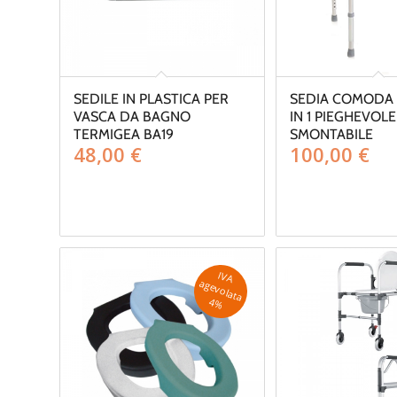
SEDILE IN PLASTICA PER
SEDIA COMODA 
VASCA DA BAGNO
IN 1 PIEGHEVOLE
TERMIGEA BA19
SMONTABILE
48,00
€
100,00
€
IV
A
g
e
v
o
la
ta
a
4
%