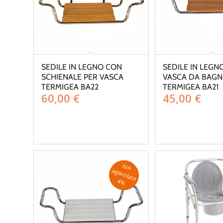
SEDILE IN LEGNO CON
SEDILE IN LEGN
SCHIENALE PER VASCA
VASCA DA BAG
TERMIGEA BA22
TERMIGEA BA21
60,00
€
45,00
€
IV
A
g
e
v
o
la
ta
a
4
%