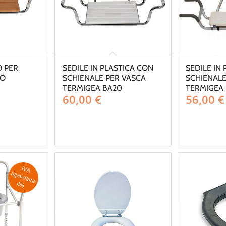
O PER
SEDILE IN PLASTICA CON
SEDILE IN
NO
SCHIENALE PER VASCA
SCHIENALE
TERMIGEA BA20
TERMIGEA 
60,00
€
56,00
€
IV
A
g
e
v
o
la
ta
a
4
%