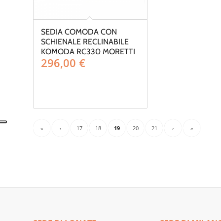
SEDIA COMODA CON
SCHIENALE RECLINABILE
KOMODA RC330 MORETTI
296,00
€
«
‹
17
18
19
20
21
›
»