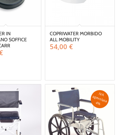
R IN
COPRIWATER MORBIDO
ANO SOFFICE
ALL MOBILITY
54,00
€
CARR
€
IV
A
g
e
v
o
la
ta
a
4
%