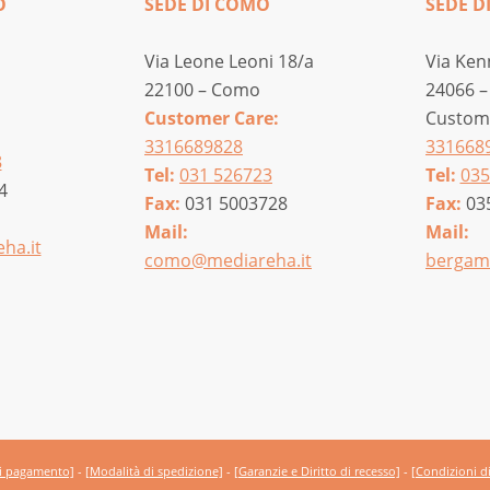
O
SEDE DI COMO
SEDE D
Via Leone Leoni 18/a
Via Ken
22100 – Como
24066 –
Customer Care:
Custome
3316689828
331668
8
Tel:
031 526723
Tel:
035
4
Fax:
031 5003728
Fax:
03
Mail:
Mail:
ha.it
como@mediareha.it
bergam
di pagamento]
-
[Modalità di spedizione]
-
[Garanzie e Diritto di recesso]
-
[Condizioni d