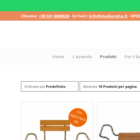
Chiama:
+39 331 6689828
- Scrivici:
info@mediareha.it
- SPE
Home
L’azienda
Prodotti
Per il 
Ordinare per
Predefinito
Mostrare
16 Prodotti per pagina
IV
A
g
e
v
o
la
ta
a
4
%