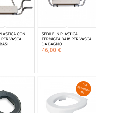
 PLASTICA CON
SEDILE IN PLASTICA
 PER VASCA
TERMIGEA BA18 PER VASCA
BA51
DA BAGNO
46,00
€
IV
A
g
e
v
o
la
ta
a
4
%