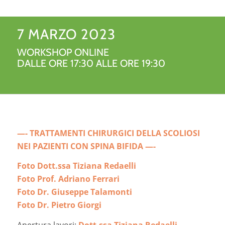
7 MARZO 2023
WORKSHOP ONLINE
DALLE ORE 17:30 ALLE ORE 19:30
—- TRATTAMENTI CHIRURGICI DELLA SCOLIOSI
NEI PAZIENTI CON SPINA BIFIDA —-
Foto Dott.ssa Tiziana Redaelli
Foto
Prof. Adriano Ferrari
Foto
Dr. Giuseppe Talamonti
Foto
Dr. Pietro Giorgi
Apertura lavori:
Dott.ssa Tiziana Redaelli